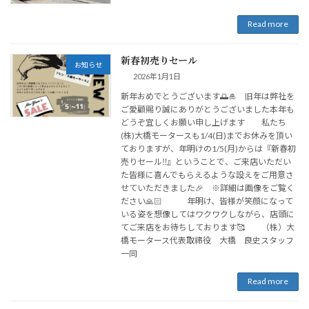
Read more
新春初売りセール
お知らせ
2026年1月1日
新年おめでとうございます🌅🎍 旧年は弊社を
ご愛顧賜り誠にありがとうございました本年も
どうぞ宜しくお願い申し上げます 私たち
(株)大橋モータースも1/4(日)までお休みを頂い
ておりますが、年明けの1/5(月)からは『新春初
売りセール‼️』ということで、ご来店いただい
た皆様に喜んでもらえるような設えをご用意さ
せていただきました🎉 ※詳細は画像をご覧く
ださい🙏🏻 年明け、皆様が笑顔になって
いる姿を想像してはワクワクしながら、店頭に
てご来店をお待ちしております🥰 （株）大
橋モータース代表取締役 大橋 良史スタッフ
一同
Read more