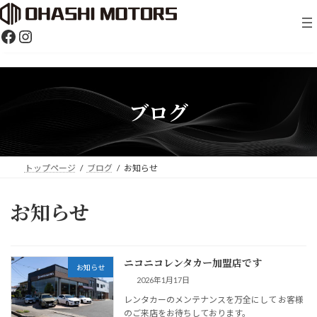
Skip
Skip
to
to
the
the
Facebook
Instagram
content
Navigation
ブログ
トップページ
ブログ
お知らせ
お知らせ
ニコニコレンタカー加盟店です
お知らせ
2026年1月17日
レンタカーのメンテナンスを万全にして お客様
のご来店をお待ちしております。