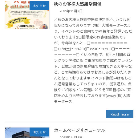
秋のお客様大感謝祭開催
お知らせ
2025年11月7日
／秋のお客様大感謝祭開催決定‼️✨＼ いつもお
世話になっております（株）大橋モータースよ
り、イベントのご案内です📢 毎年ご好評いただ
いております2日間限定のお客様感謝祭です
が、今年はなんと… ❏＝＝＝＝＝＝＝＝＝＝
❏11/8(土)〜11/30(日)9:30〜17:00❏＝＝＝＝
＝＝＝＝＝＝❏ という日程で、約1ヶ月間のロ
ングラン開催に🥳 ご来場特典やご成約プレゼン
ト、公式LINEの新規登録で参加できるガチャな
ど、この時期ならではのお楽しみが盛りだくさ
んとなっております🍁 イベント期間中はもちろ
ん通常営業もしておりますので、従来通り、点
検やご相談などお気軽にどうぞ💁🏻‍♀️ 皆様のご来
店を心よりお待ちしております(wow) (株)大橋
モータース
Read more
ホームページリニューアル
お知らせ
2025年11月1日