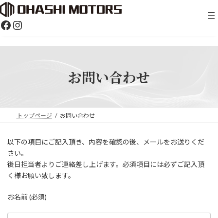
Skip
Skip
to
to
the
the
Facebook
Instagram
content
Navigation
お問い合わせ
トップページ
お問い合わせ
以下の項目にご記入頂き、内容を確認の後、メールをお送りくだ
さい。
後日担当者よりご連絡差し上げます。必須項目には必ずご記入頂
く様お願い致します。
お名前
(必須)